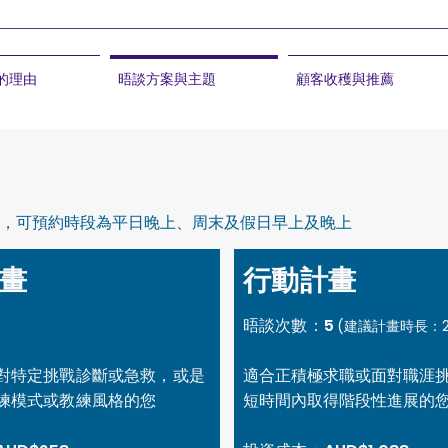
 的理由
晤談方案與主題
顧客收穫與推薦
分鐘，可預約時段為平日晚上、周末及假日早上及晚上
畫
行動計畫
晤談次數
：5
(
建議計畫時長：2
對特定挑戰診斷或急救，或是
適合正積極求職或面對職涯
練模式或教練風格的您
短時間內取得階段性進展的