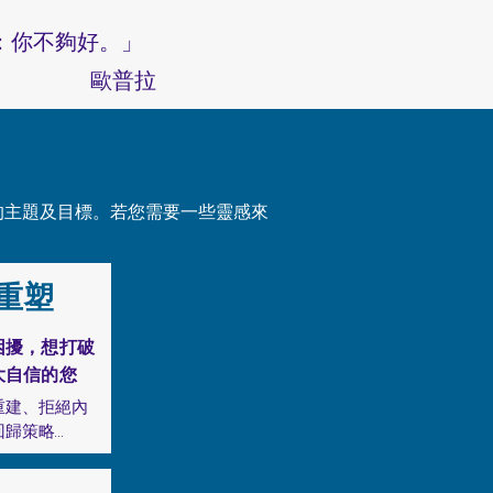
：你不夠好。」
歐普拉​
的主題及目標。若您需要一些靈感來
重塑
困擾，想打破
大自信的您
重建、拒絕內
歸策略

大腦迴路，消