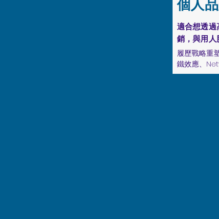
個人品
霧，鎖定那
場價值」的天
適合想透過
測評解析：解讀
銷，與用人
報告背後的
履歷戰略重塑、
職場

鐵效應、Net
多軌職涯與
履歷戰略重
源，滿足職
容精準有說
理的多重需求
官驚豔的專業
即時行動計
求職信模組化
術，解決短期
cover le
遞

中長期願景
保現在跨出
LinkedIn
積複利
人形象，讓
出，「藏起來
Network