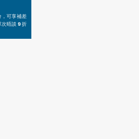
分，可享補差
晤談 9 折