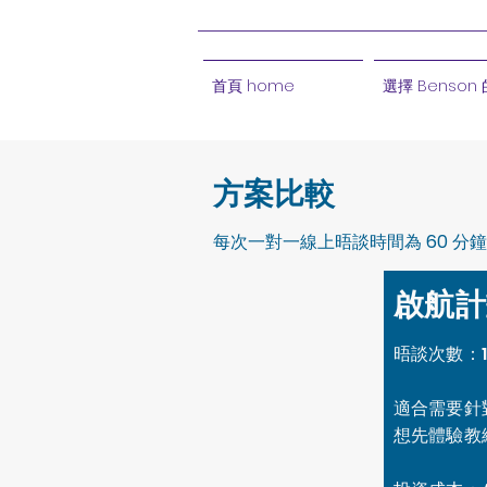
首頁 home
選擇 Benson
方案比較
每次一對一線上晤談時間為 60 
啟航計
晤談次數：1
適合需要針
想先體驗教