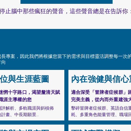
停止腦中那些瘋狂的聲音，這些聲音總是在告訴你
成長專案，因此我們將根據您當下的需求與目標靈活調整每一次
方向
位與生涯藍圖
內在強健與信心
迷惘十字路口，渴望釐清天賦
適合深受「冒牌者症候群」
職涯主導權的您
完美主義，從內而外重建強
測評解析、多軌職涯與斜槓佈
擊碎冒牌者症候群、英語自信
計畫、中長期願景

耗、多重角色能量管理、職場回
用 ICF 深度提問幫您撥開迷
擊碎「冒牌者症候群」：重塑