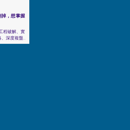
內而外散發配
刷掉，想掌握
義」魔咒！展
通實力

向工程破解、實
、深度複盤

心理韌性，將
，快速回血並
的專屬軍火
核心故事中靈
家庭與生活之
系統，找回生
一樣分析職缺描
題

的信心，將
提供即時反
，填補履歷空
、游刃有餘

鏡頭的焦慮與
一樣發表一場