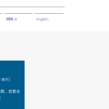
問問 AI
English
 個月)
挑戰，想要在
您