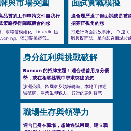
牌與市場突圍
面試實戰模擬
個讓您「眼睛發亮」且「具備市
除「我不配」的內在雜音，從
命職缺

得感

高品質的工作申請文件自我行
適合履歷過了但面試總是被
心理或性格測評 (例如MBTI) 
英語自信重建：打破「完美主
脈策略獲得隱藏機會的您
招募官視角的您
職涯密碼，找出最適合您天賦的
現雖不完美但依舊充滿力量的溝
求職信模組化、LinkedIn 磁
打造行為面試故事庫、JD 逆
working、獵頭關係經營

戰模擬面試、單向影音面試攻略
拒絕被失敗內耗：建立強大的
斜槓佈局：設計多元化的收入來
無聲卡與拒絕信視為市場反饋
塑：拋棄亞洲履歷思維，打造內
打造行為面試故事庫：建立您
涯發展、興趣實踐與人生風險管
修正戰術

身分紅利與挑戰破解
服力，讓澳洲、國際及外商招募
庫！無論問題怎麼變，都能從


履歷 

活調用 

多重角色能量管理：在工作、
Benson 的招牌主題！適合想善用身分優
畫：制定當下最務實的求職戰
間找到平衡點，設計能量管理
：寫出針對性及通用性兼備的 
JD 逆向工程破解術：像偵探
勢，或在相關挑戰中尋求突破的您
焦慮，快速產出結果

活的掌控感

tter 或 pitch，只需微調即可高效投
述，精準預測面試官會問什麼問
澳洲公職、跨國家及領域轉職、本地工作經
：探索您的中長期職涯藍圖，確
驗破解、畢業生即戰力、簽證的談判智慧

職場回歸策略：建立重返職場
實戰模擬面試：高強度演練並
的每一步，都在為長遠的成功累
「生活歷練」轉化為職場優勢
 磁鐵效應：優化 profile 關鍵字與個
饋，讓您在真正面試時從從容容
澳洲公職：解析澳洲公職體系，判斷適合
白期
您的檔案在搜尋結果中脫穎而
職場生存與領導力
度，了解申請流程與策略

」的機會自動找上門

單向影音面試攻略：克服面對
倒數計時的壓力，像專業主播
跨國家及領域轉職：深度挖掘您的「可轉移
適合已身在職場，想通過試用期、建立職
ing 的說話之道：克服社交尷尬，優
高水準的演說
