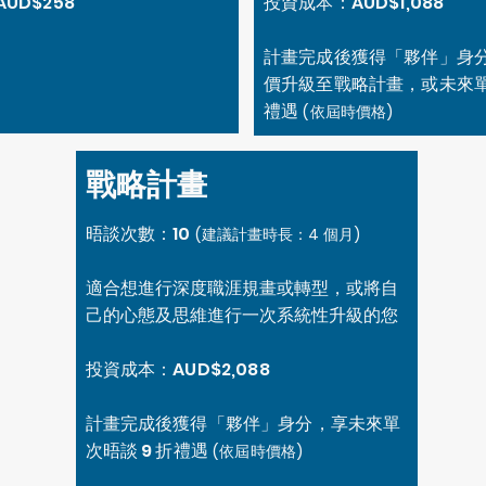
UD$258
投資成本：AUD$1,088
計畫完成後獲得「夥伴」身
價升級至戰略計畫，或未來單次
禮遇
(依屆時價格)
戰略計畫
晤談次數：10
(
建議計畫時長：4 個月)
適合想進行深度職涯規畫或轉型，或將自
己的心態及思維進行一次系統性升級的您
投資成本：AUD$2,088
計畫完成後獲得「夥伴」身分，享未來單
次晤談 9 折禮遇
(依屆時價格)